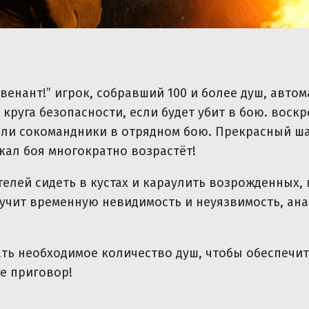
венант!” игрок, собравший 100 и более душ, авто
круга безопасности, если будет убит в бою. воск
или сокомандники в отрядном бою. Прекрасный ша
акал боя многократно возрастёт!
елей сидеть в кустах и караулить возрожденных,
лучит временную невидимость и неуязвимость, ан
ать необходимое количество душ, чтобы обеспечит
не приговор!