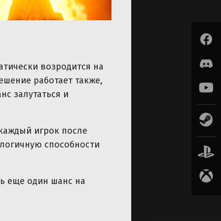
матически возродится на
решение работает также,
нс залутаться и
 каждый игрок после
алогичную способности
ь еще один шанс на