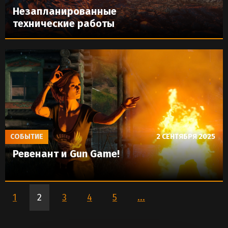
Незапланированные
технические работы
СОБЫТИЕ
2 СЕНТЯБРЯ 2025
Ревенант и Gun Game!
1
2
3
4
5
...